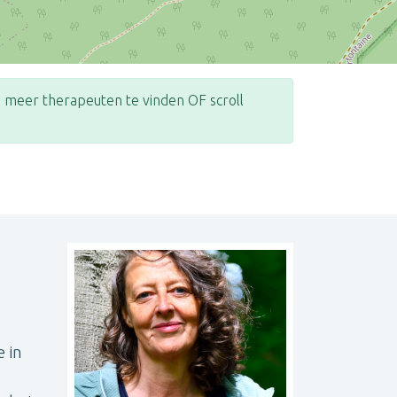
meer therapeuten te vinden OF scroll
Leaflet
| ©
OpenStreetMap
contributors
 in