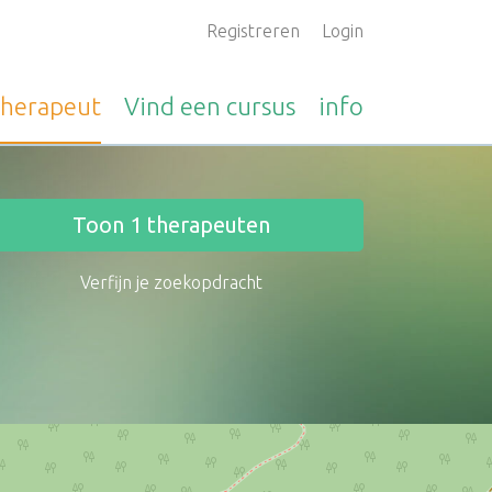
Registreren
Login
therapeut
Vind een
cursus
info
Toon
1
therapeuten
Verfijn je zoekopdracht