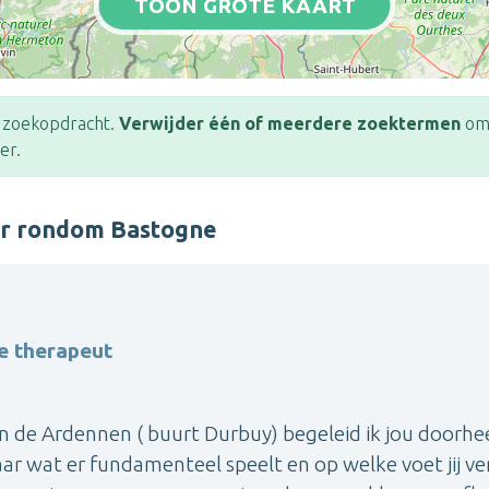
TOON GROTE KAART
e zoekopdracht.
Verwijder één of meerdere zoektermen
om 
er.
er rondom Bastogne
e therapeut
n de Ardennen ( buurt Durbuy) begeleid ik jou doorhe
aar wat er fundamenteel speelt en op welke voet jij ve