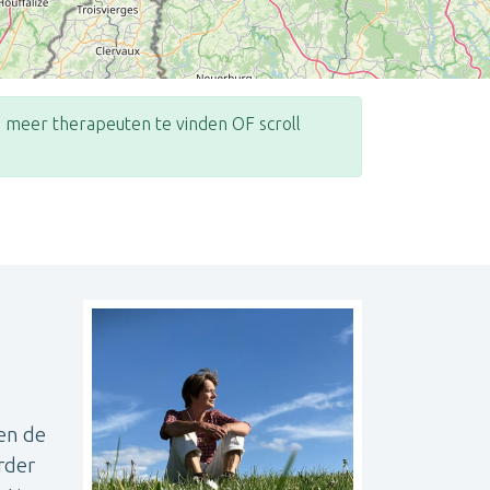
meer therapeuten te vinden OF scroll
Leaflet
| ©
OpenStreetMap
contributors
en de
rder