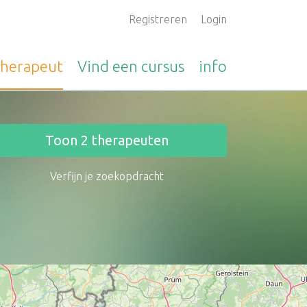
Registreren
Login
therapeut
Vind een
cursus
info
Toon
2
therapeuten
Verfijn je zoekopdracht