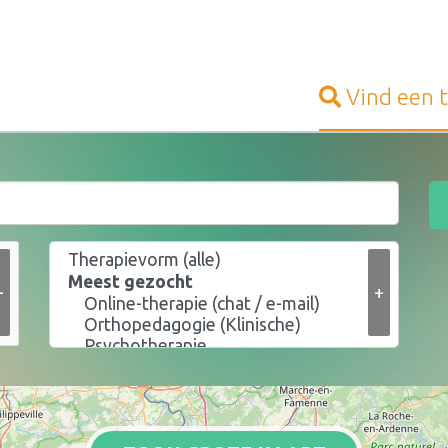
Vind een
+
+