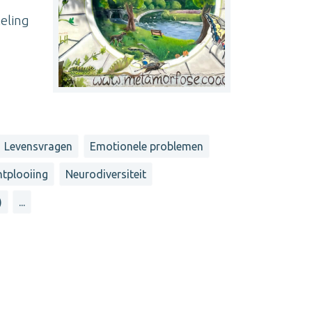
eling
Levensvragen
Emotionele problemen
ntplooiing
Neurodiversiteit
)
...