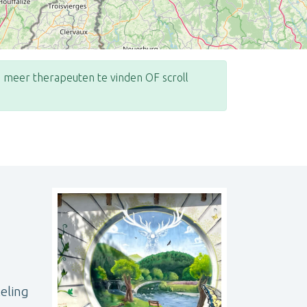
meer therapeuten te vinden OF scroll
Leaflet
| ©
OpenStreetMap
contributors
eling