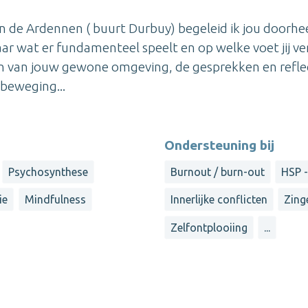
n de Ardennen ( buurt Durbuy) begeleid ik jou doorhe
aar wat er fundamenteel speelt en op welke voet jij ve
en van jouw gewone omgeving, de gesprekken en reflec
n beweging...
Ondersteuning bij
Psychosynthese
Burnout / burn-out
HSP -
ie
Mindfulness
Innerlijke conflicten
Zing
Zelfontplooiing
...