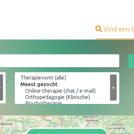
Vind een
+
+