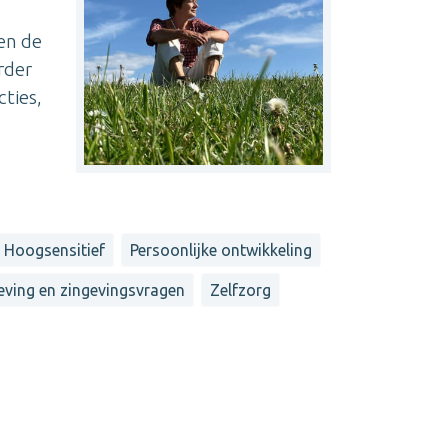
en de
rder
ties,
 Hoogsensitief
Persoonlijke ontwikkeling
eving en zingevingsvragen
Zelfzorg