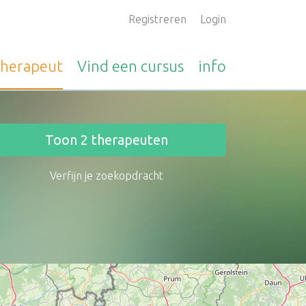
Registreren
Login
therapeut
Vind een
cursus
info
Toon
2
therapeuten
Verfijn je zoekopdracht