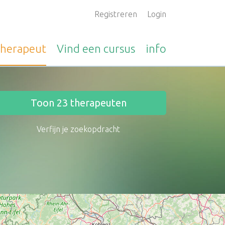
Registreren
Login
therapeut
Vind een
cursus
info
Toon
23
therapeuten
Verfijn je zoekopdracht