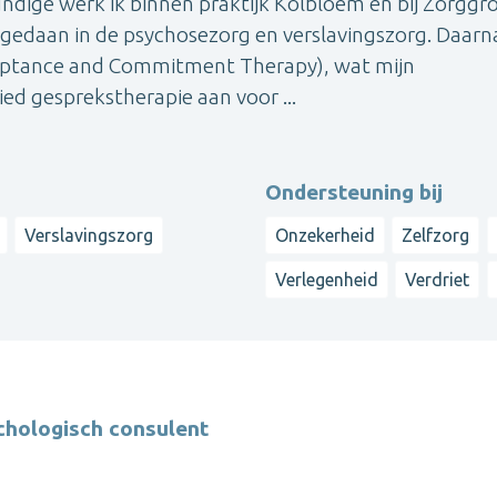
undige werk ik binnen praktijk Kolbloem én bij Zorggr
opgedaan in de psychosezorg en verslavingszorg. Daarn
ceptance and Commitment Therapy), wat mijn
ied gesprekstherapie aan voor ...
Ondersteuning bij
Verslavingszorg
Onzekerheid
Zelfzorg
Verlegenheid
Verdriet
chologisch consulent