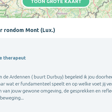
TOON GROTE KAART
er rondom Mont (Lux.)
e therapeut
n de Ardennen ( buurt Durbuy) begeleid ik jou doorhe
aar wat er fundamenteel speelt en op welke voet jij ve
en van jouw gewone omgeving, de gesprekken en reflec
n beweging...