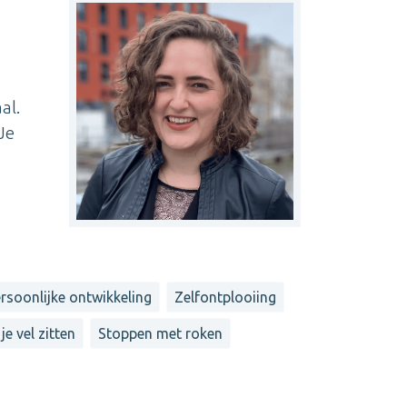
al.
Je
rsoonlijke ontwikkeling
Zelfontplooiing
je vel zitten
Stoppen met roken