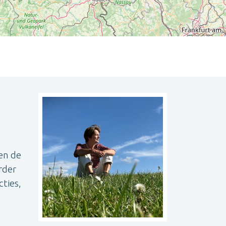
Leaflet
| ©
OpenStreetMap
contributors
en de
rder
ties,