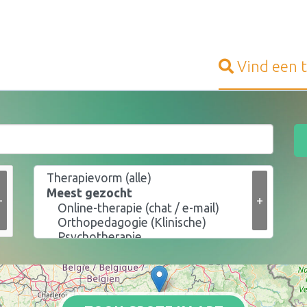
Vind een
+
+