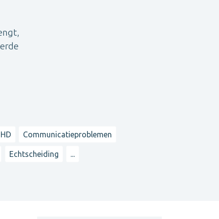
engt,
eerde
DHD
Communicatieproblemen
Echtscheiding
...