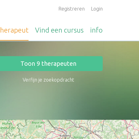
Registreren
Login
therapeut
Vind een
cursus
info
Toon
9
therapeuten
Verfijn je zoekopdracht