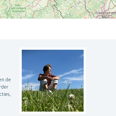
Leaflet
| ©
OpenStreetMap
contributors
en de
rder
ties,