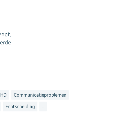
engt,
eerde
DHD
Communicatieproblemen
Echtscheiding
...