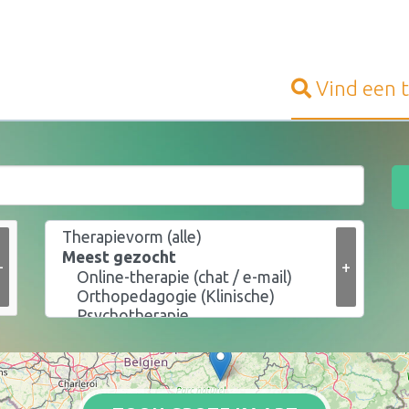
Vind een
+
+