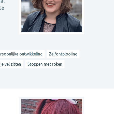
al.
Je
rsoonlijke ontwikkeling
Zelfontplooiing
je vel zitten
Stoppen met roken