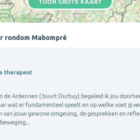
TOON GROTE KAART
ter rondom Mabompré
e therapeut
n de Ardennen ( buurt Durbuy) begeleid ik jou doorhe
aar wat er fundamenteel speelt en op welke voet jij ve
en van jouw gewone omgeving, de gesprekken en reflec
n beweging...