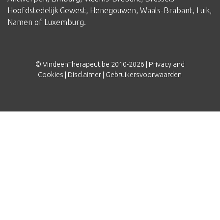
Hoofdstedelijk Gewest
,
Henegouwen
,
Waals-Brabant
,
Luik
,
Namen
of
Luxemburg
.
© VindeenTherapeut.be 2010-2026 |
Privacy and
Cookies
|
Disclaimer
|
Gebruikersvoorwaarden