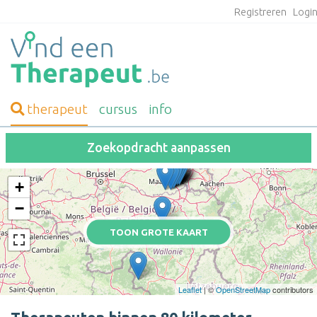
Registreren
Logi
therapeut
cursus
info
Zoekopdracht aanpassen
+
−
TOON GROTE KAART
Leaflet
| ©
OpenStreetMap
contributors