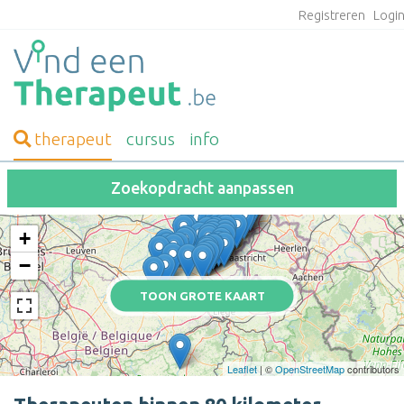
Registreren
Logi
therapeut
cursus
info
Zoekopdracht aanpassen
+
−
TOON GROTE KAART
Leaflet
| ©
OpenStreetMap
contributors