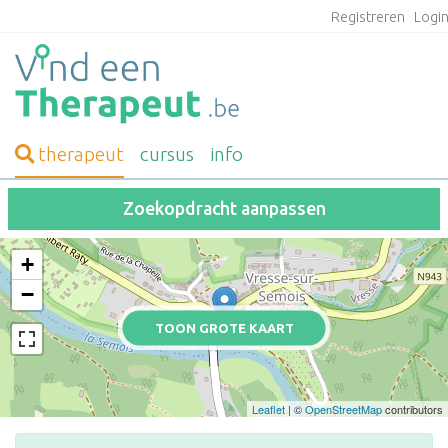
Registreren
Logi
therapeut
cursus
info
Zoekopdracht aanpassen
+
−
TOON GROTE KAART
Leaflet
| ©
OpenStreetMap
contributors