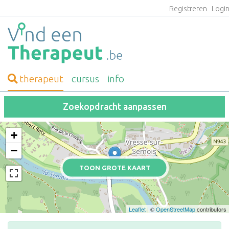
Registreren
Logi
therapeut
cursus
info
Zoekopdracht aanpassen
+
−
TOON GROTE KAART
Leaflet
| ©
OpenStreetMap
contributors