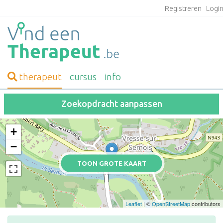
Registreren
Logi
therapeut
cursus
info
Zoekopdracht aanpassen
+
−
TOON GROTE KAART
Leaflet
| ©
OpenStreetMap
contributors