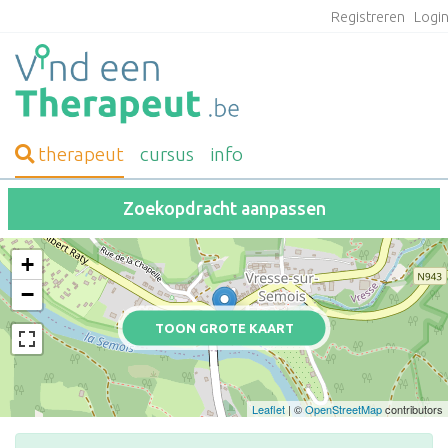
Registreren
Logi
therapeut
cursus
info
Zoekopdracht aanpassen
+
−
TOON GROTE KAART
Leaflet
| ©
OpenStreetMap
contributors