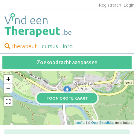
Registreren
Logi
therapeut
cursus
info
Zoekopdracht aanpassen
+
−
TOON GROTE KAART
Leaflet
| ©
OpenStreetMap
contributors