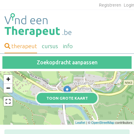
Registreren
Logi
therapeut
cursus
info
Zoekopdracht aanpassen
+
−
TOON GROTE KAART
Leaflet
| ©
OpenStreetMap
contributors