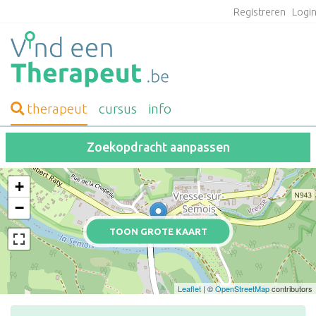
Registreren
Logi
therapeut
cursus
info
Zoekopdracht aanpassen
+
−
TOON GROTE KAART
Leaflet
| ©
OpenStreetMap
contributors