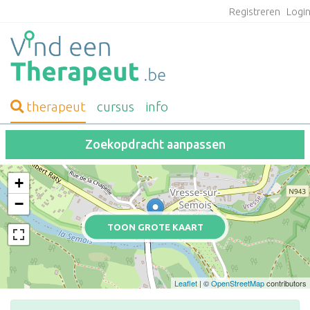
Registreren
Logi
therapeut
cursus
info
Zoekopdracht aanpassen
+
−
TOON GROTE KAART
Leaflet
| ©
OpenStreetMap
contributors