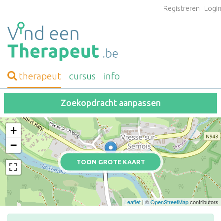
Registreren
Logi
therapeut
cursus
info
Zoekopdracht aanpassen
+
−
TOON GROTE KAART
Leaflet
| ©
OpenStreetMap
contributors