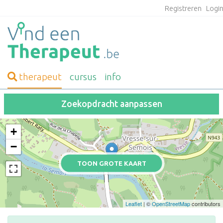
Registreren
Logi
therapeut
cursus
info
Zoekopdracht aanpassen
+
−
TOON GROTE KAART
Leaflet
| ©
OpenStreetMap
contributors