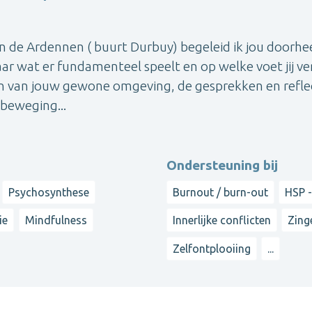
n de Ardennen ( buurt Durbuy) begeleid ik jou doorhe
aar wat er fundamenteel speelt en op welke voet jij ve
en van jouw gewone omgeving, de gesprekken en reflec
n beweging...
Ondersteuning bij
Psychosynthese
Burnout / burn-out
HSP -
ie
Mindfulness
Innerlijke conflicten
Zing
Zelfontplooiing
...