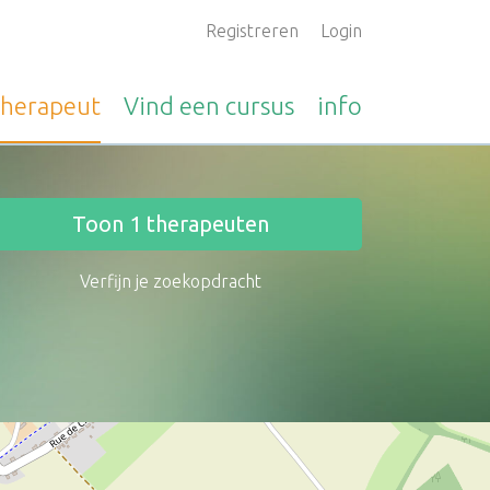
Registreren
Login
therapeut
Vind een
cursus
info
Toon
1
therapeuten
Verfijn je zoekopdracht