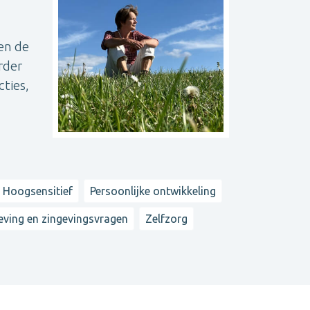
en de
rder
ties,
 Hoogsensitief
Persoonlijke ontwikkeling
eving en zingevingsvragen
Zelfzorg