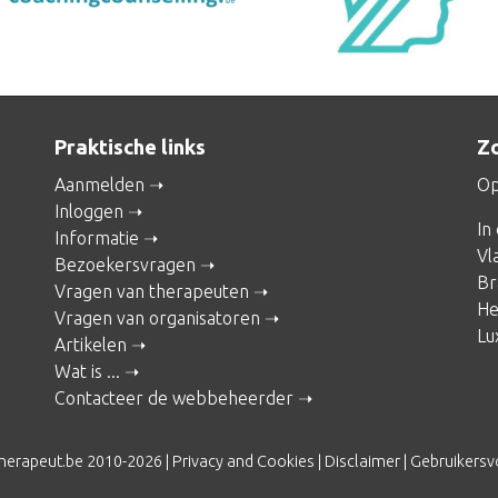
Praktische links
Zo
Aanmelden
Op
Inloggen
In
Informatie
Vl
Bezoekersvragen
Br
Vragen van therapeuten
He
Vragen van organisatoren
Lu
Artikelen
Wat is ...
Contacteer de webbeheerder
herapeut.be 2010-2026 |
Privacy and Cookies
|
Disclaimer
|
Gebruikers