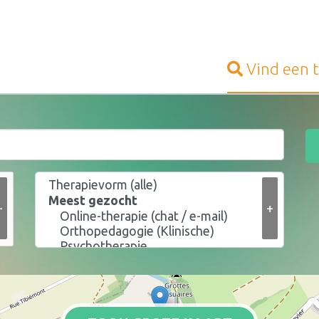
Vind een
+
+