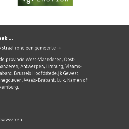
ek ...
 straal rond een gemeente
 de provincie
West-Vlaanderen
,
Oost-
aanderen
,
Antwerpen
,
Limburg
,
Vlaams-
abant
,
Brussels Hoofdstedelijk Gewest
,
negouwen
,
Waals-Brabant
,
Luik
,
Namen
of
xemburg
.
voorwaarden