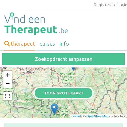
Registreren
Logi
therapeut
cursus
info
Zoekopdracht aanpassen
+
−
TOON GROTE KAART
Leaflet
| ©
OpenStreetMap
contributors