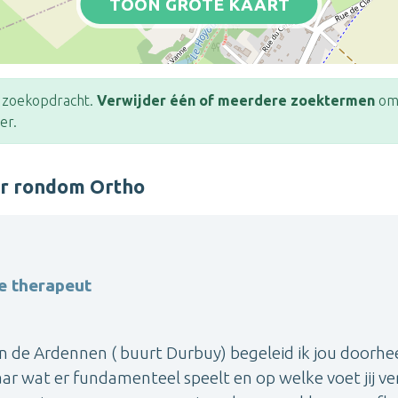
TOON GROTE KAART
e zoekopdracht.
Verwijder één of meerdere zoektermen
om 
er.
er rondom Ortho
e therapeut
n de Ardennen ( buurt Durbuy) begeleid ik jou doorhe
aar wat er fundamenteel speelt en op welke voet jij ve