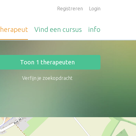
Registreren
Login
therapeut
Vind een
cursus
info
Toon
1
therapeuten
Verfijn je zoekopdracht