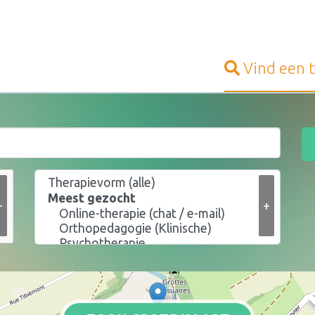
Vind een
+
+