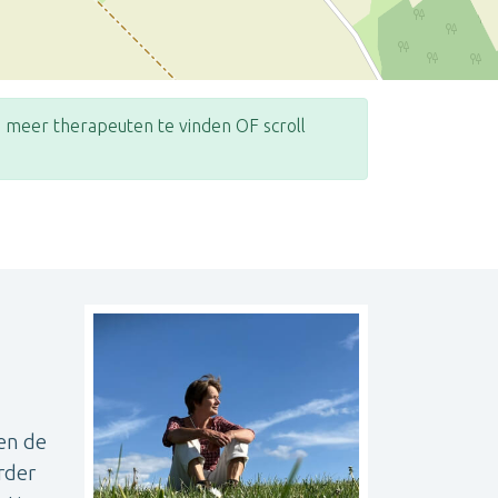
meer therapeuten te vinden OF scroll
Leaflet
| ©
OpenStreetMap
contributors
en de
rder