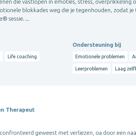
nen die vastlopen in emoties, stress, overprikkeling o
tionele blokkades weg die je tegenhouden, zodat je 
® sessie. ...
Ondersteuning bij
e
Life coaching
Emotionele problemen
A
Leerproblemen
Laag zelf
en Therapeut
 geconfronteerd geweest met verliezen, oa door een na