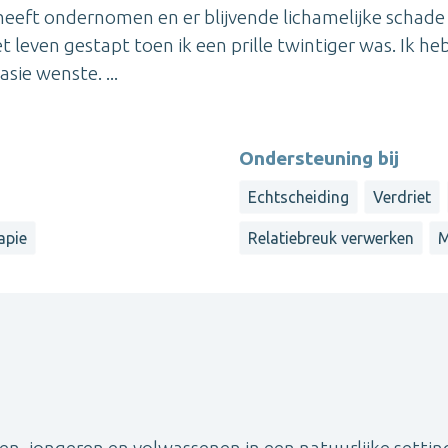
heeft ondernomen en er blijvende lichamelijke schade
 leven gestapt toen ik een prille twintiger was. Ik he
ie wenste. ...
Ondersteuning bij
Echtscheiding
Verdriet
apie
Relatiebreuk verwerken
M
n, jongeren en volwassenen in een natuurlijke setting