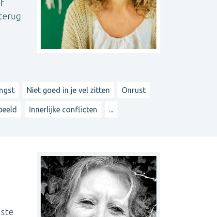
f
terug
ngst
Niet goed in je vel zitten
Onrust
beeld
Innerlijke conflicten
...
aste