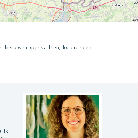
er hierboven op je klachten, doelgroep en
Leaflet
| ©
OpenStreetMap
contributors
. Ik