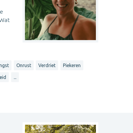
de
 Wat
ngst
Onrust
Verdriet
Piekeren
eid
...