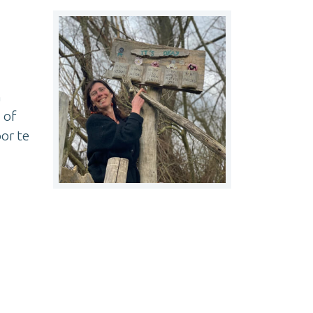
n
 of
oor te