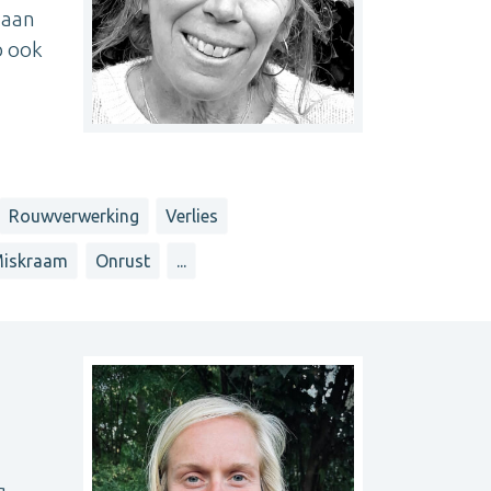
 aan
b ook
Rouwverwerking
Verlies
iskraam
Onrust
...
. -