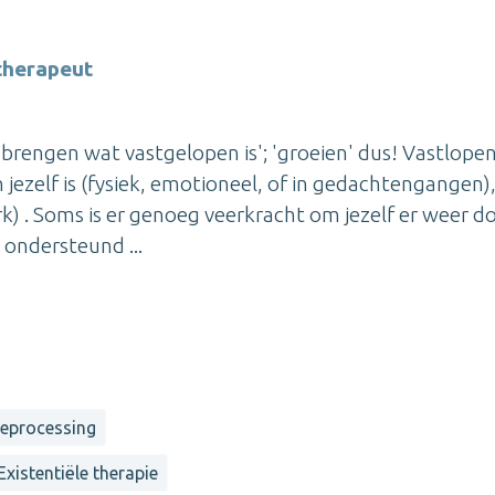
therapeut
brengen wat vastgelopen is'; 'groeien' dus! Vastlope
jezelf is (fysiek, emotioneel, of in gedachtengangen),
rk) . Soms is er genoeg veerkracht om jezelf er weer d
ondersteund ...
reprocessing
Existentiële therapie