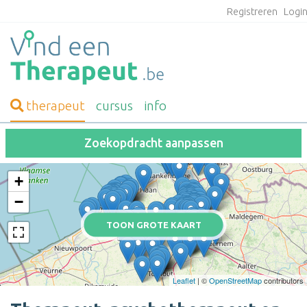
Registreren
Logi
therapeut
cursus
info
Zoekopdracht aanpassen
+
−
TOON GROTE KAART
Leaflet
| ©
OpenStreetMap
contributors