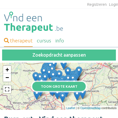
Registreren
Logi
therapeut
cursus
info
Zoekopdracht aanpassen
+
−
TOON GROTE KAART
Leaflet
| ©
OpenStreetMap
contributors