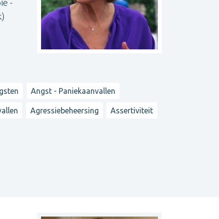
ie -
k)
ngsten
Angst - Paniekaanvallen
vallen
Agressiebeheersing
Assertiviteit