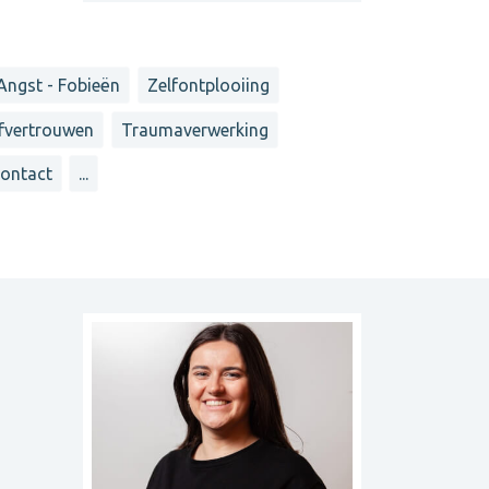
Angst - Fobieën
Zelfontplooiing
lfvertrouwen
Traumaverwerking
contact
...