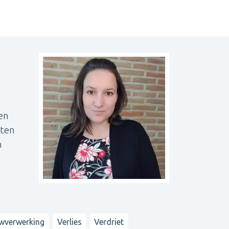
en
hten
n
wverwerking
Verlies
Verdriet