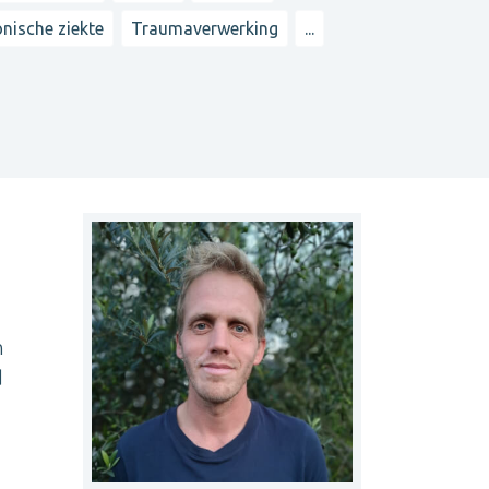
nische ziekte
Traumaverwerking
...
n
d