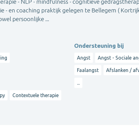
herapie - NLP - mindfulness - cognitieve gedragstherap
 - en coaching praktijk gelegen te Bellegem ( Kortrij
wel persoonlijke ...
Ondersteuning bij
ding
Angst
Angst - Sociale a
Faalangst
Afslanken / af
...
apy
Contextuele therapie