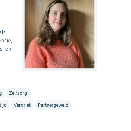
als
ntie,
s- en
g
Zelfzorg
tijd
Verdriet
Partnergeweld