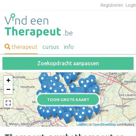
Registreren
Logi
therapeut
cursus
info
Zoekopdracht aanpassen
+
−
TOON GROTE KAART
Leaflet
| ©
OpenStreetMap
contributors