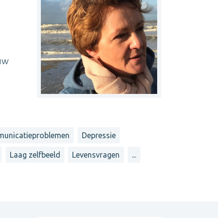
 uw
unicatieproblemen
Depressie
Laag zelfbeeld
Levensvragen
...