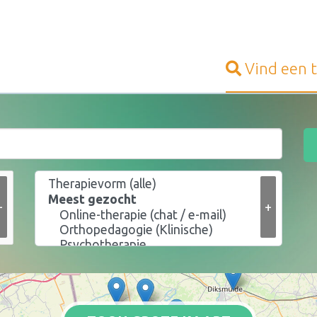
Vind een
+
+