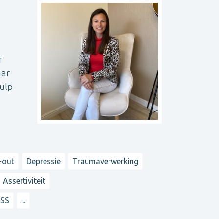
r
aar
hulp
-out
Depressie
Traumaverwerking
Assertiviteit
TSS
...