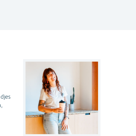
ndjes
n,