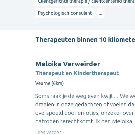
Cliëntgerichte therapie / clientcentered ther
Psychologisch consulent
...
Therapeuten binnen 10 kilomet
Meloika Verweirder
Therapeut en Kindertherapeut
Veurne (6km)
Soms raak je de weg even kwijt… We wete
draaien in onze gedachten of voelen da
overspoeld door emoties, onzeker over j
patronen terechtkomt. Ik ben Meloika, ki
Lees verder