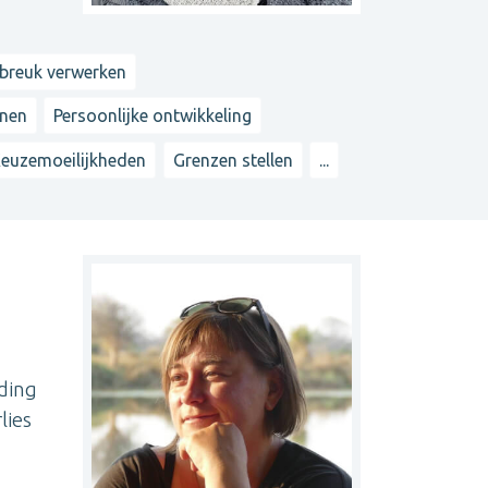
ebreuk verwerken
nnen
Persoonlijke ontwikkeling
euzemoeilijkheden
Grenzen stellen
...
iding
lies