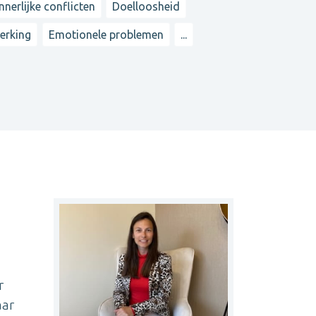
Innerlijke conflicten
Doelloosheid
erking
Emotionele problemen
...
r
aar