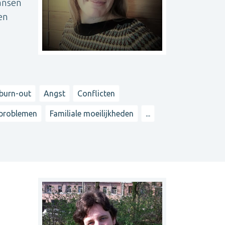
lansen
en
 burn-out
Angst
Conflicten
sproblemen
Familiale moeilijkheden
...