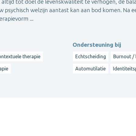
altijd tot doel de levenskwaliteit te verhogen, de ba
ouw psychisch welzijn aantast kan aan bod komen. Na e
rapievorm ...
Ondersteuning bij
ntextuele therapie
Echtscheiding
Burnout /
apie
Automutilatie
Identiteit