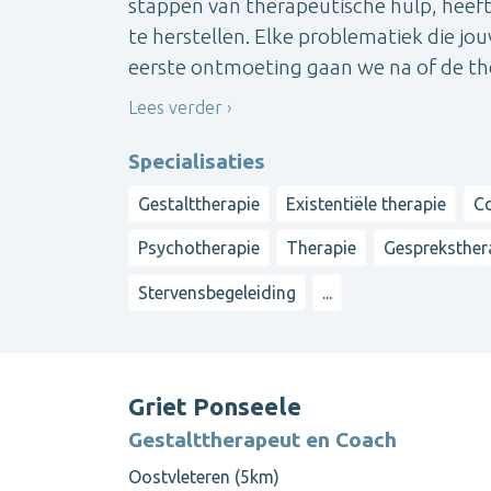
stappen van therapeutische hulp, heeft 
te herstellen. Elke problematiek die j
eerste ontmoeting gaan we na of de the
Lees verder
Specialisaties
Gestalttherapie
Existentiële therapie
Co
Psychotherapie
Therapie
Gespreksther
Stervensbegeleiding
...
Griet Ponseele
Gestalttherapeut en Coach
Oostvleteren (5km)