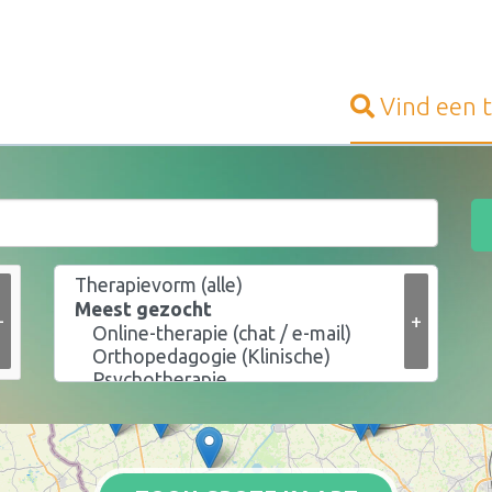
Vind een
+
+