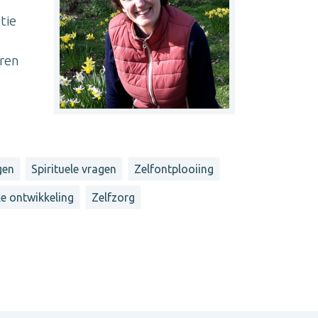
tie
eren
gen
Spirituele vragen
Zelfontplooiing
ke ontwikkeling
Zelfzorg