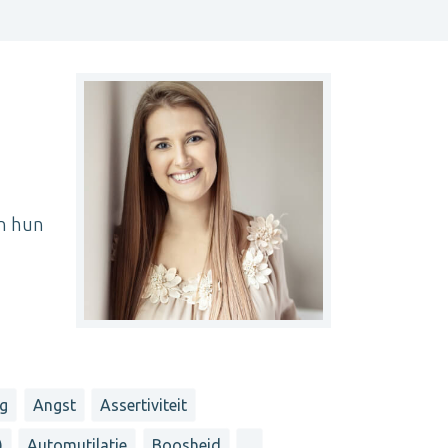
en hun
ng
Angst
Assertiviteit
)
Automutilatie
Boosheid
...