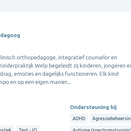
pedagoog
klinisch orthopedagoge, integratief counselor en
inderpraktijk Welp begeleidt zij kinderen, jongeren 
drag, emoties en dagelijks functioneren. Elk kind
empo en op een eigen manier...
Ondersteuning bij
ADHD
Agressiebeheersi
stiek
Test - IQ
Autisme (spectrumstoornis