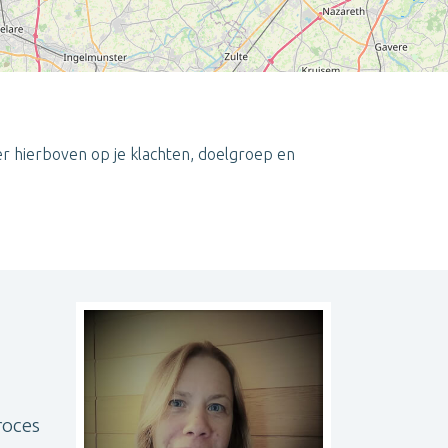
er hierboven op je klachten, doelgroep en
Leaflet
| ©
OpenStreetMap
contributors
roces