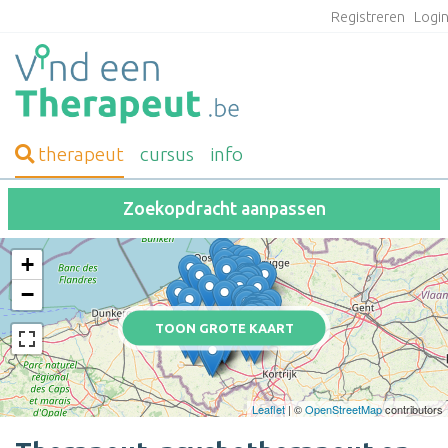
Registreren
Logi
therapeut
cursus
info
Zoekopdracht aanpassen
+
−
TOON GROTE KAART
Leaflet
| ©
OpenStreetMap
contributors