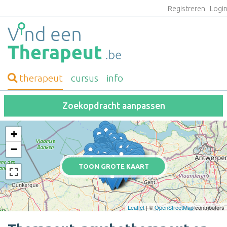
Registreren
Logi
therapeut
cursus
info
Zoekopdracht aanpassen
+
−
TOON GROTE KAART
Leaflet
| ©
OpenStreetMap
contributors