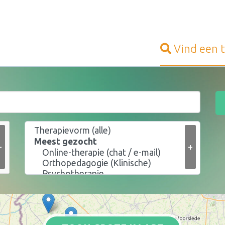
Vind een
+
+