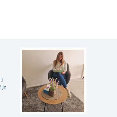
od
ijn