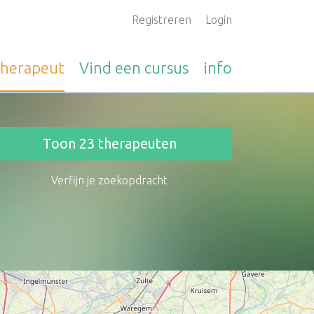
Registreren
Login
therapeut
Vind een
cursus
info
Toon
23
therapeuten
Verfijn je zoekopdracht