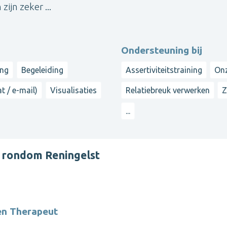
jn zeker ...
Ondersteuning bij
ing
Begeleiding
Assertiviteitstraining
Onz
t / e-mail)
Visualisaties
Relatiebreuk verwerken
Z
...
 rondom Reningelst
en Therapeut