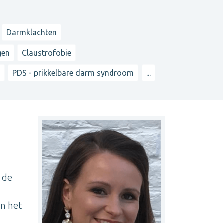
Darmklachten
gen
Claustrofobie
n
PDS - prikkelbare darm syndroom
...
f de
in het