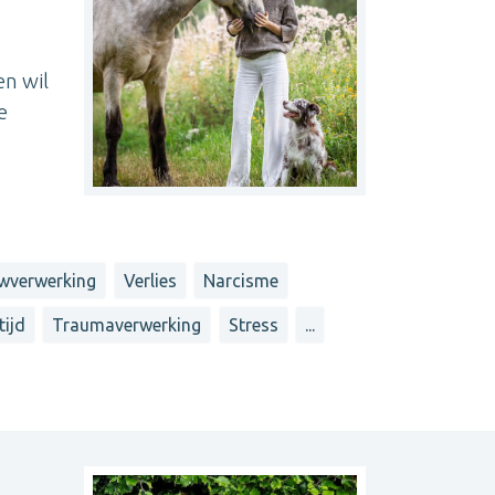
en wil
e
wverwerking
Verlies
Narcisme
tijd
Traumaverwerking
Stress
...