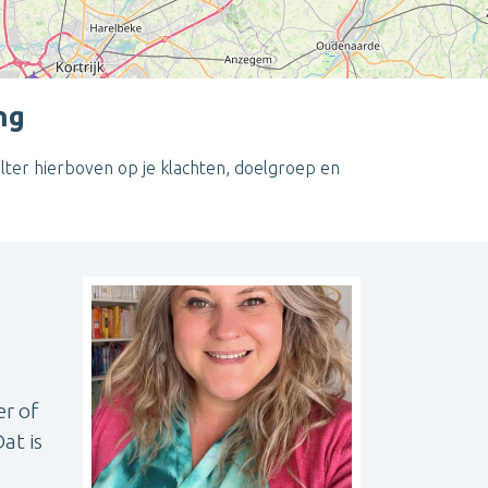
ng
lter hierboven op je klachten, doelgroep en
Leaflet
| ©
OpenStreetMap
contributors
er of
at is