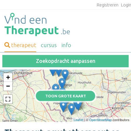
Registreren
Logi
therapeut
cursus
info
Zoekopdracht aanpassen
+
−
TOON GROTE KAART
Leaflet
| ©
OpenStreetMap
contributors