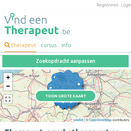
Registreren
Logi
therapeut
cursus
info
Zoekopdracht aanpassen
+
−
TOON GROTE KAART
Leaflet
| ©
OpenStreetMap
contributors