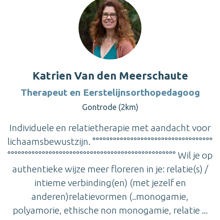
Katrien Van den Meerschaute
Therapeut en Eerstelijnsorthopedagoog
Gontrode (2km)
Individuele en relatietherapie met aandacht voor
lichaamsbewustzijn. °°°°°°°°°°°°°°°°°°°°°°°°°°°°°°°°°°°
°°°°°°°°°°°°°°°°°°°°°°°°°°°°°°°°°°°°°°°°°°°°°°°°° Wil je op
authentieke wijze meer floreren in je: relatie(s) /
intieme verbinding(en) (met jezelf en
anderen)relatievormen (..monogamie,
polyamorie, ethische non monogamie, relatie ...