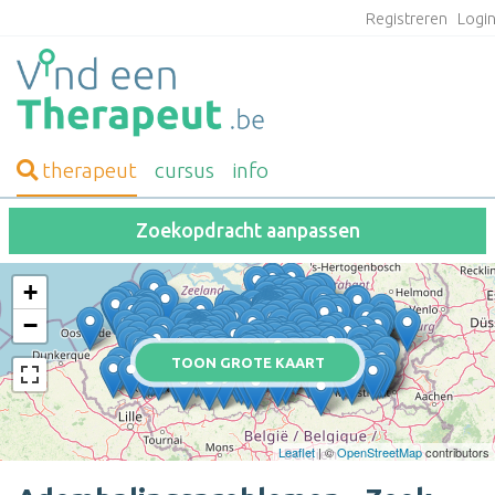
Registreren
Logi
therapeut
cursus
info
Zoekopdracht aanpassen
+
−
TOON GROTE KAART
Leaflet
| ©
OpenStreetMap
contributors