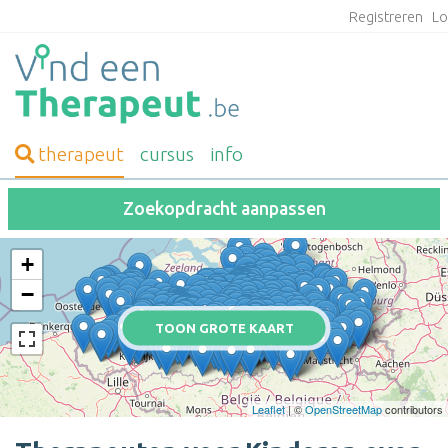
Registreren
Lo
therapeut
cursus
info
Zoekopdracht aanpassen
+
−
TOON GROTE KAART
Leaflet
| ©
OpenStreetMap
contributors