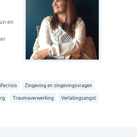
eun en
eer
ifecrisis
Zingeving en zingevingsvragen
org
Traumaverwerking
Verlatingsangst