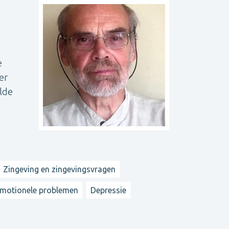
e
er
lde
Zingeving en zingevingsvragen
motionele problemen
Depressie