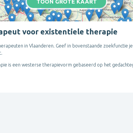
TOON GROTE KAART
apeut voor existentiele therapie
e therapeuten in Vlaanderen. Geef in bovenstaande zoekfunctie j
t.
herapie is een westerse therapievorm gebaseerd op het gedachteg