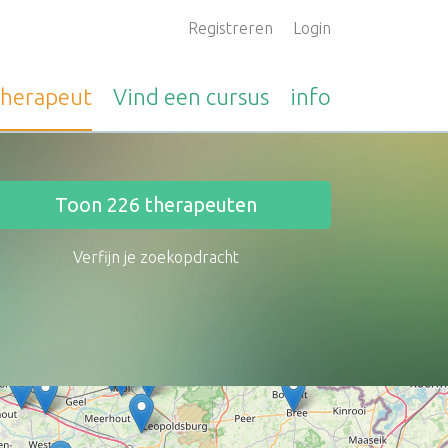
Registreren
Login
therapeut
Vind een
cursus
info
Toon
226
therapeuten
Verfijn je zoekopdracht