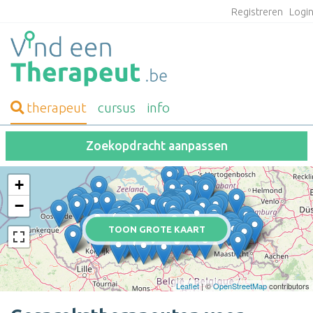
Registreren
Logi
therapeut
cursus
info
Zoekopdracht aanpassen
+
−
TOON GROTE KAART
Leaflet
| ©
OpenStreetMap
contributors