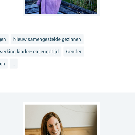
gen
Nieuw samengestelde gezinnen
werking kinder- en jeugdtijd
Gender
pen
...