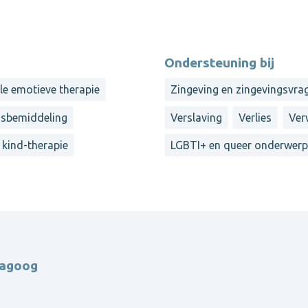
Ondersteuning bij
le emotieve therapie
Zingeving en zingevingsvra
gsbemiddeling
Verslaving
Verlies
Ver
k kind-therapie
LGBTI+ en queer onderwer
dagoog