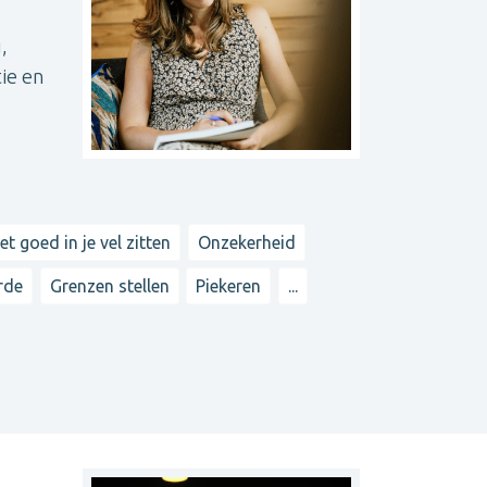
,
ie en
et goed in je vel zitten
Onzekerheid
rde
Grenzen stellen
Piekeren
...