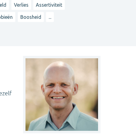
eld
Verlies
Assertiviteit
obieën
Boosheid
...
ezelf