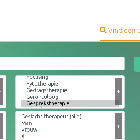
Vind een
+
+
+
+