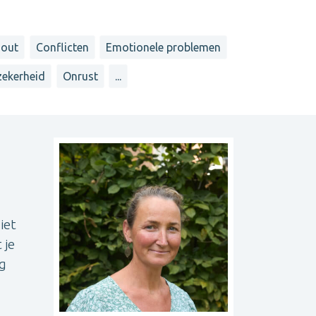
-out
Conflicten
Emotionele problemen
ekerheid
Onrust
...
iet
 je
eg