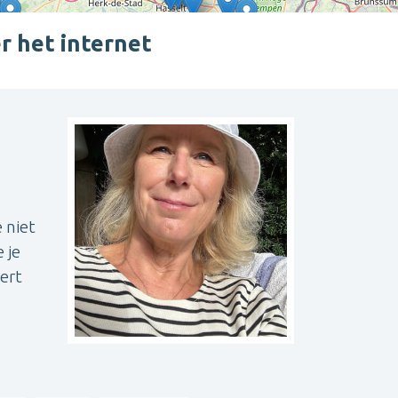
r het internet
Leaflet
| ©
OpenStreetMap
contributors
 niet
 je
ert