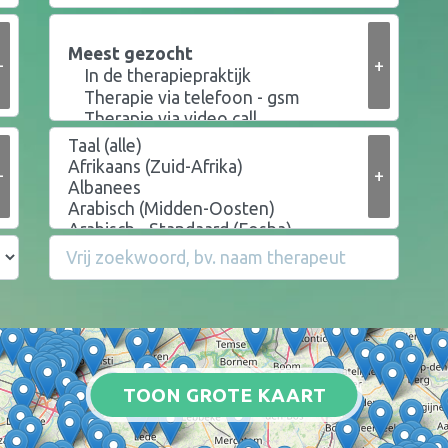
+
+
+
+
TOON GROTE KAART