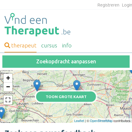
Registreren
Logi
therapeut
cursus
info
Zoekopdracht aanpassen
+
−
TOON GROTE KAART
Leaflet
| ©
OpenStreetMap
contributors