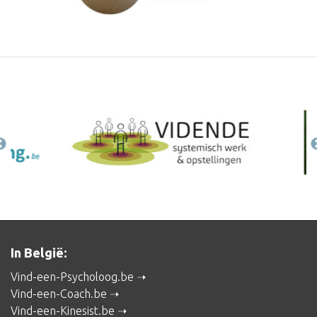
In België:
Vind-een-Psycholoog.be
Vind-een-Coach.be
Vind-een-Kinesist.be