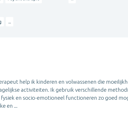
g
...
herapeut help ik kinderen en volwassenen die moeilijk
gelijkse activiteiten. Ik gebruik verschillende metho
, fysiek en socio-emotioneel functioneren zo goed mog
e en ...