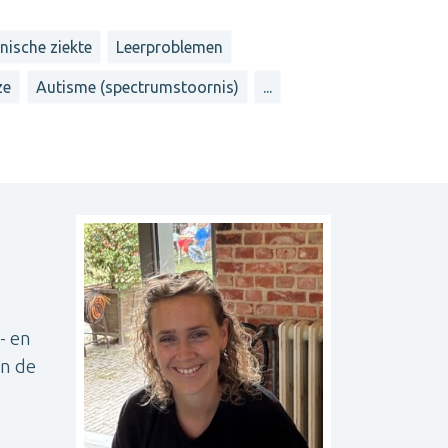
nische ziekte
Leerproblemen
ze
Autisme (spectrumstoornis)
...
- en
an de