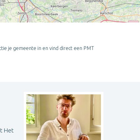
ctie je gemeente in en vind direct een PMT
Leaflet
| ©
OpenStreetMap
contributors
ht Het