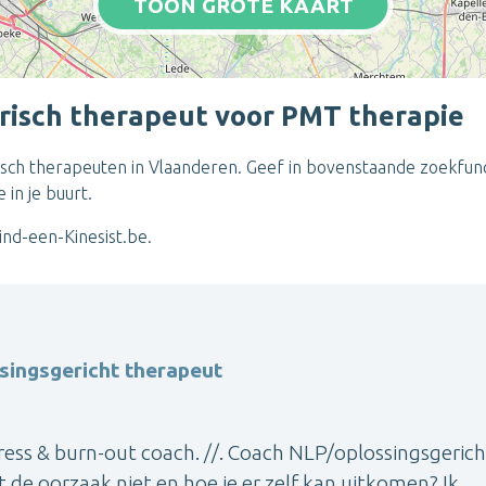
TOON GROTE KAART
isch therapeut voor PMT therapie
orisch therapeuten in Vlaanderen. Geef in bovenstaande zoekfun
in je buurt.
nd-een-Kinesist.be.
singsgericht therapeut
ess & burn-out coach. //. Coach NLP/oplossingsgeric
t de oorzaak niet en hoe je er zelf kan uitkomen? Ik