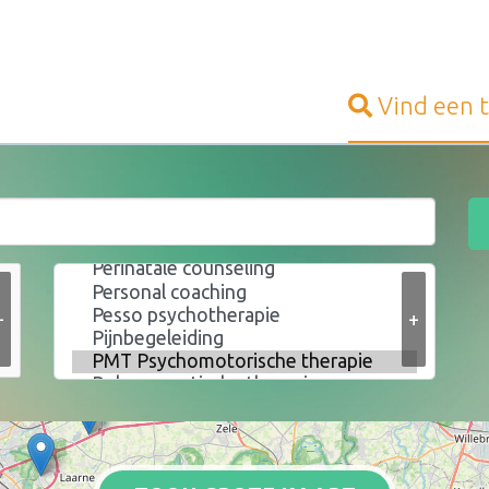
Vind een
+
+