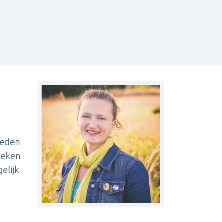
heden
dieken
elijk