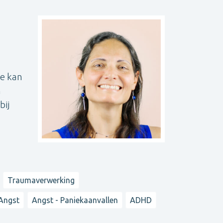
Je kan
n
bij
Traumaverwerking
Angst
Angst - Paniekaanvallen
ADHD