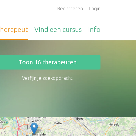
Registreren
Login
therapeut
Vind een
cursus
info
Toon
16
therapeuten
Verfijn je zoekopdracht