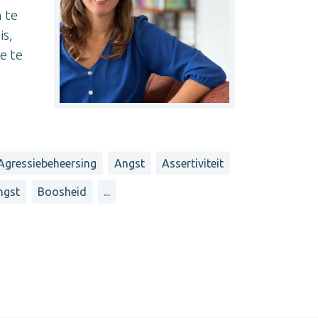
 te
is,
e te
Agressiebeheersing
Angst
Assertiviteit
ngst
Boosheid
...