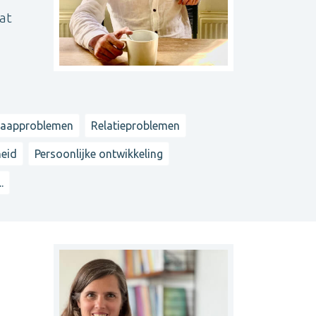
at
laapproblemen
Relatieproblemen
heid
Persoonlijke ontwikkeling
..