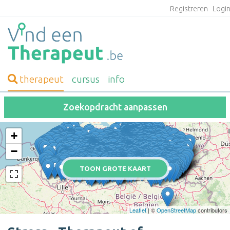
Registreren
Logi
therapeut
cursus
info
Zoekopdracht aanpassen
+
−
TOON GROTE KAART
Leaflet
| ©
OpenStreetMap
contributors