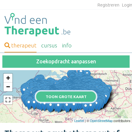
Registreren
Logi
therapeut
cursus
info
Zoekopdracht aanpassen
+
−
TOON GROTE KAART
Leaflet
| ©
OpenStreetMap
contributors