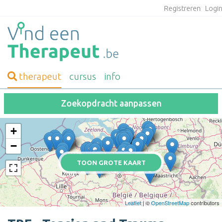
Registreren
Logi
therapeut
cursus
info
Zoekopdracht aanpassen
+
−
TOON GROTE KAART
Leaflet
| ©
OpenStreetMap
contributors