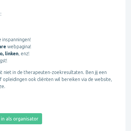
:
 inspanningen!
are
webpagina!
o, linken
, enz!
gst!
t niet in de therapeuten-zoekresultaten. Ben jij een
 opleidingen ook cliënten wil bereiken via de website,
ze.
e in als organisator