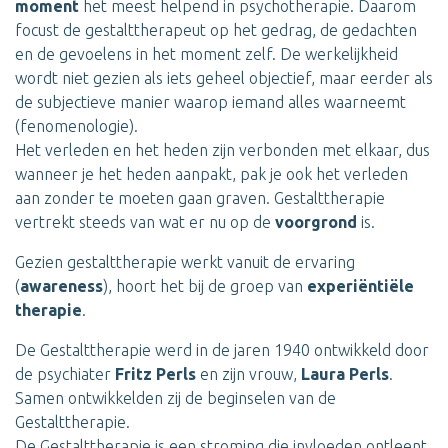
moment
het meest helpend in psychotherapie. Daarom
focust de gestalttherapeut op het gedrag, de gedachten
en de gevoelens in het moment zelf. De werkelijkheid
wordt niet gezien als iets geheel objectief, maar eerder als
de subjectieve manier waarop iemand alles waarneemt
(fenomenologie).
Het verleden en het heden zijn verbonden met elkaar, dus
wanneer je het heden aanpakt, pak je ook het verleden
aan zonder te moeten gaan graven. Gestalttherapie
vertrekt steeds van wat er nu op de
voorgrond
is.
Gezien gestalttherapie werkt vanuit de ervaring
(
awareness
), hoort het bij de groep van
experiëntiële
therapie
.
De Gestalttherapie werd in de jaren 1940 ontwikkeld door
de psychiater
Fritz Perls
en zijn vrouw,
Laura Perls
.
Samen ontwikkelden zij de beginselen van de
Gestalttherapie.
De Gestalttherapie is een stroming die invloeden ontleent