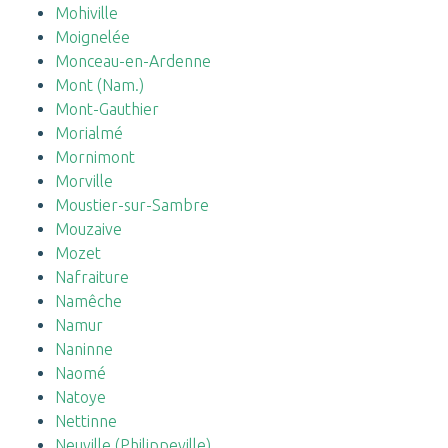
Mohiville
Moignelée
Monceau-en-Ardenne
Mont (Nam.)
Mont-Gauthier
Morialmé
Mornimont
Morville
Moustier-sur-Sambre
Mouzaive
Mozet
Nafraiture
Namêche
Namur
Naninne
Naomé
Natoye
Nettinne
Neuville (Philippeville)