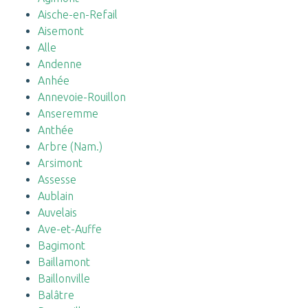
Aische-en-Refail
Aisemont
Alle
Andenne
Anhée
Annevoie-Rouillon
Anseremme
Anthée
Arbre (Nam.)
Arsimont
Assesse
Aublain
Auvelais
Ave-et-Auffe
Bagimont
Baillamont
Baillonville
Balâtre