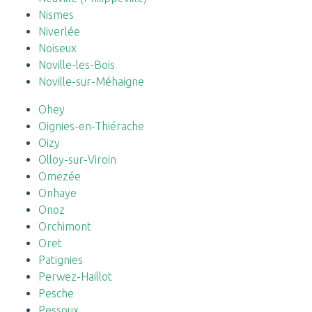
Nismes
Niverlée
Noiseux
Noville-les-Bois
Noville-sur-Méhaigne
Ohey
Oignies-en-Thiérache
Oizy
Olloy-sur-Viroin
Omezée
Onhaye
Onoz
Orchimont
Oret
Patignies
Perwez-Haillot
Pesche
Pessoux