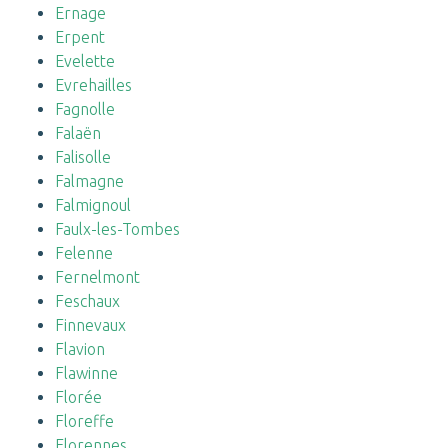
Ernage
Erpent
Evelette
Evrehailles
Fagnolle
Falaën
Falisolle
Falmagne
Falmignoul
Faulx-les-Tombes
Felenne
Fernelmont
Feschaux
Finnevaux
Flavion
Flawinne
Florée
Floreffe
Florennes