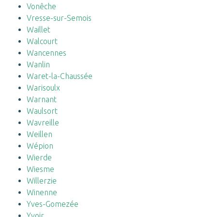
Vonêche
Vresse-sur-Semois
Waillet
Walcourt
Wancennes
Wanlin
Waret-la-Chaussée
Warisoulx
Warnant
Waulsort
Wavreille
Weillen
Wépion
Wierde
Wiesme
Willerzie
Winenne
Yves-Gomezée
Yvoir