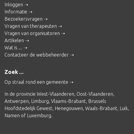
Inloggen
Informatie
Bezoekersvragen
Vragen van therapeuten
Vragen van organisatoren
Artikelen
Wat is ...
Contacteer de webbeheerder
Zoek ...
Op straal rond een gemeente
In de provincie
West-Vlaanderen
,
Oost-Vlaanderen
,
Antwerpen
,
Limburg
,
Vlaams-Brabant
,
Brussels
Hoofdstedelijk Gewest
,
Henegouwen
,
Waals-Brabant
,
Luik
,
Namen
of
Luxemburg
.