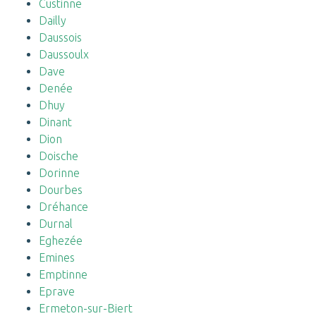
Custinne
Dailly
Daussois
Daussoulx
Dave
Denée
Dhuy
Dinant
Dion
Doische
Dorinne
Dourbes
Dréhance
Durnal
Eghezée
Emines
Emptinne
Eprave
Ermeton-sur-Biert